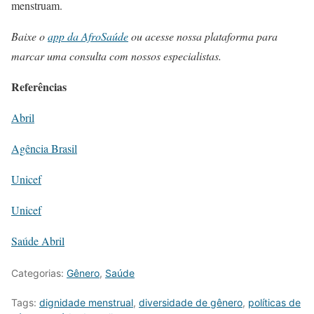
menstruam.
Baixe o
app da AfroSaúde
ou acesse nossa plataforma para
marcar uma consulta com nossos especialistas.
Referências
Abril
Agência Brasil
Unicef
Unicef
Saúde Abril
Categorias:
Gênero
,
Saúde
Tags:
dignidade menstrual
,
diversidade de gênero
,
políticas de