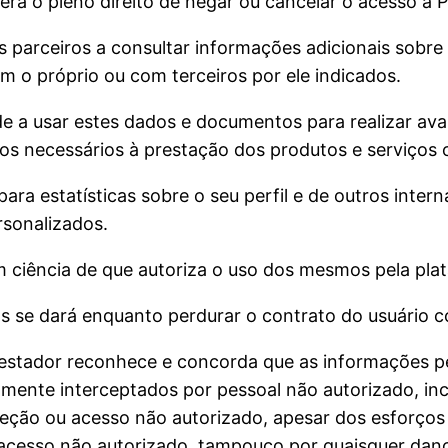
erá o pleno direito de negar ou cancelar o acesso à 
s parceiros a consultar informações adicionais sobre
om o próprio ou com terceiros por ele indicados.
e a usar estes dados e documentos para realizar aval
os necessários à prestação dos produtos e serviços 
ara estatísticas sobre o seu perfil e de outros inter
rsonalizados.
m ciência de que autoriza o uso dos mesmos pela pl
s se dará enquanto perdurar o contrato do usuário 
restador reconhece e concorda que as informações p
mente interceptados por pessoal não autorizado, inc
eção ou acesso não autorizado, apesar dos esforços
acesso não autorizado, tampouco por quaisquer danos 