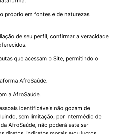
Plataforma.
 o próprio em fontes e de naturezas
iação de seu perfil, confirmar a veracidade
oferecidos.
nautas que acessam o Site, permitindo o
ataforma AfroSaúde.
com a AfroSaúde.
essoais identificáveis não gozam de
luindo, sem limitação, por intermédio de
 da AfroSaúde, não poderá este ser
diretos, indiretos morais e/ou lucros