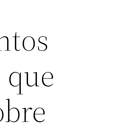
ntos
s que
obre