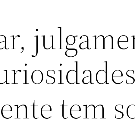
ar, julgame
curiosidade
iente tem s