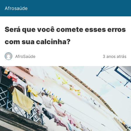
Afrosaúde
Será que você comete esses erros
com sua calcinha?
AfroSaúde
3 anos atrás