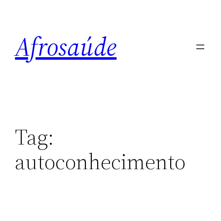
Pular
para
Afrosaúde
o
conteúdo
Tag:
autoconhecimento