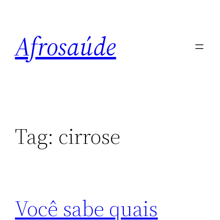
Pular
para
Afrosaúde
o
conteúdo
Tag:
cirrose
Você sabe quais