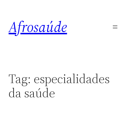
Pular
para
Afrosaúde
o
conteúdo
Tag:
especialidades
da saúde