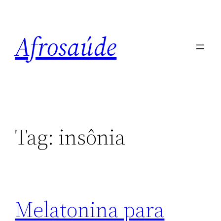
Pular
para
Afrosaúde
o
conteúdo
Tag:
insônia
Melatonina para