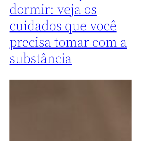
dormir: veja os
cuidados que você
precisa tomar com a
substância