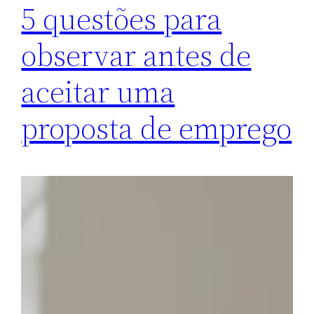
5 questões para
observar antes de
aceitar uma
proposta de emprego