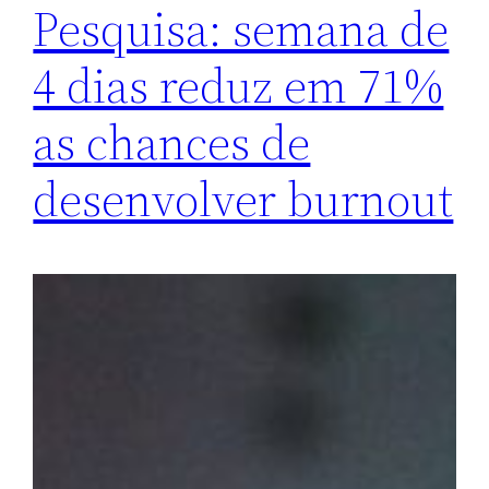
Pesquisa: semana de
4 dias reduz em 71%
as chances de
desenvolver burnout