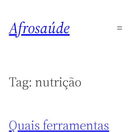
Pular
para
Afrosaúde
o
conteúdo
Tag:
nutrição
Quais ferramentas