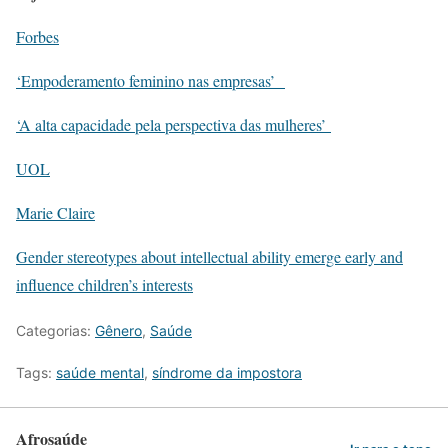
Forbes
‘Empoderamento feminino nas empresas’
‘A alta capacidade pela perspectiva das mulheres’
UOL
Marie Claire
Gender stereotypes about intellectual ability emerge early and
influence children’s interests
Categorias:
Gênero
,
Saúde
Tags:
saúde mental
,
síndrome da impostora
Afrosaúde