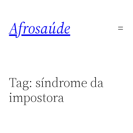
Pular
para
Afrosaúde
o
conteúdo
Tag:
síndrome da
impostora