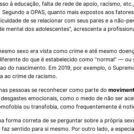
sso à educação, falta de rede de apoio, racismo, etc
 Segundo a OPAS, quanto mais expostos aos fatores 
iculdade de se relacionar com seus pares e a não-per
de mental dos adolescentes”, acrescenta a profissio
mesmo sexo era vista como crime e até mesmo doença
diferente do que é estabelecido como “normal” — ou 
 ao do nascimento. Em 2019, por exemplo, o Supremo 
a ao crime de racismo.
gumas pessoas se reconhecer como parte do
moviment
esgastes emocionais, como o medo de não ser aceito,
mofobia ou transfobia, como frequentemente é notici
ma forma correta de se perguntar sobre a própria sex
 se faz sentido para si mesmo. Por outro lado, a espec