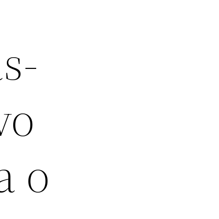
s-
vo
a o