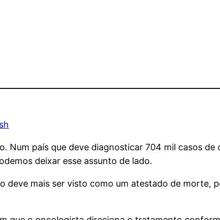
sh
so. Num país que deve diagnosticar 704 mil casos de
podemos deixar esse assunto de lado.
ão deve mais ser visto como um atestado de morte, pe
 em que o oncologista direciona o tratamento conform