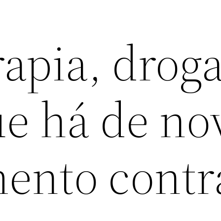
apia, droga
ue há de no
mento contr