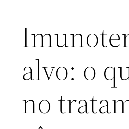
Imunoter
alvo: o q
no trata