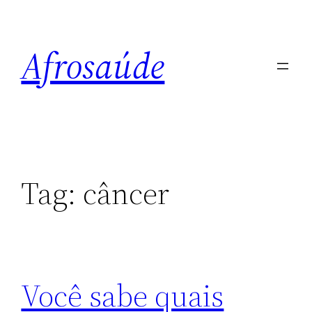
Pular
para
Afrosaúde
o
conteúdo
Tag:
câncer
Você sabe quais