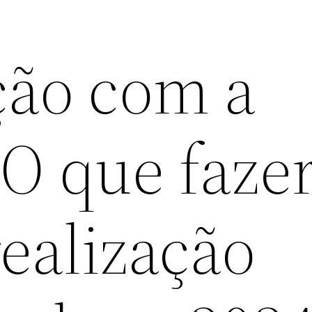
ção com a
 O que faze
realização