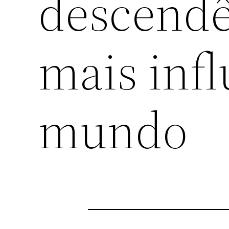
descendê
mais inf
mundo