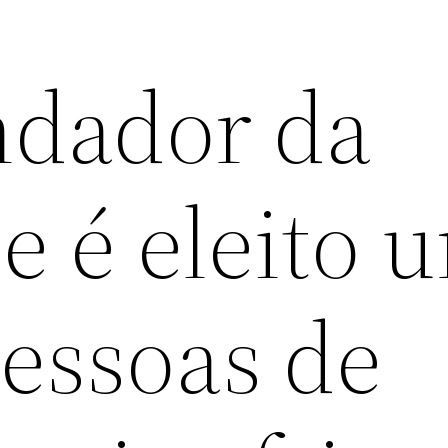
ndador da
e é eleito 
pessoas de