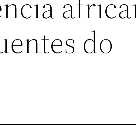
ncia africa
luentes do