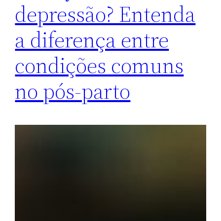
depressão? Entenda
a diferença entre
condições comuns
no pós-parto