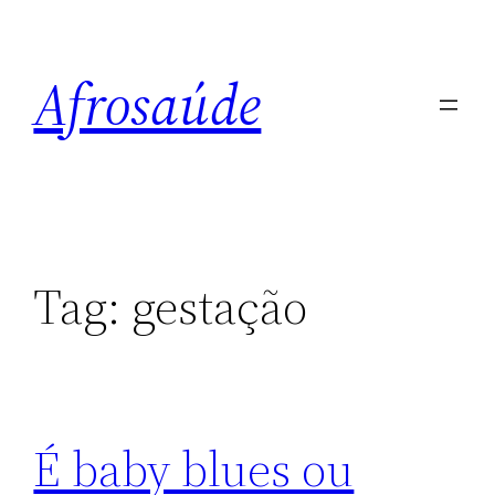
Pular
para
Afrosaúde
o
conteúdo
Tag:
gestação
É baby blues ou