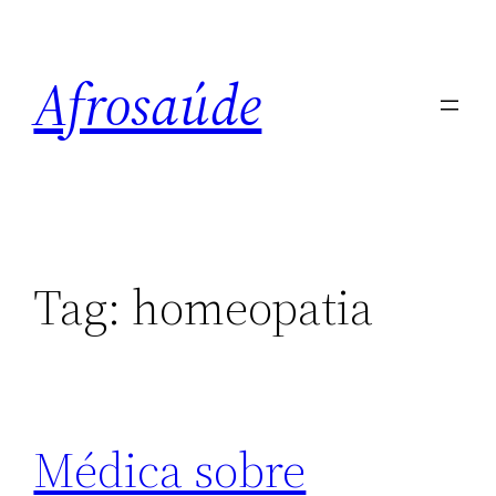
Pular
para
Afrosaúde
o
conteúdo
Tag:
homeopatia
Médica sobre