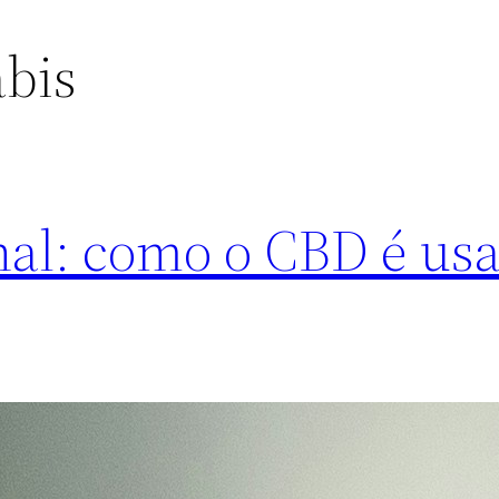
abis
al: como o CBD é us