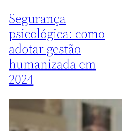
Segurança
psicológica: como
adotar gestão
humanizada em
2024