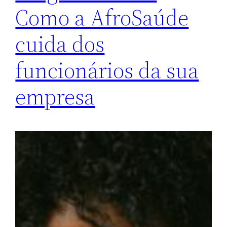
Como a AfroSaúde
cuida dos
funcionários da sua
empresa